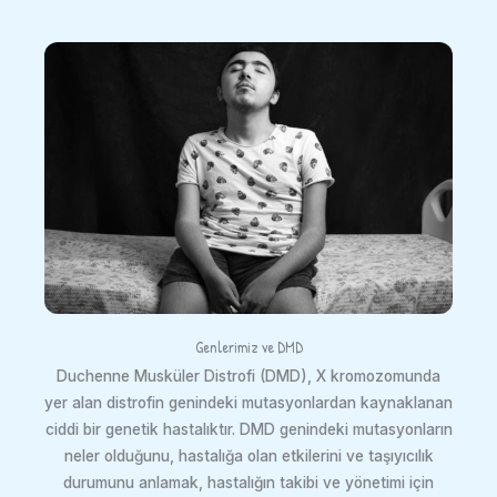
Genlerimiz ve DMD
Duchenne Musküler Distrofi (DMD), X kromozomunda
yer alan distrofin genindeki mutasyonlardan kaynaklanan
ciddi bir genetik hastalıktır. DMD genindeki mutasyonların
neler olduğunu, hastalığa olan etkilerini ve taşıyıcılık
durumunu anlamak, hastalığın takibi ve yönetimi için