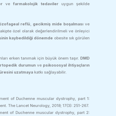
er
ve
farmakolojik tedaviler
uygun şekilde
özofageal reflü
,
gecikmiş mide boşalması
ve
akipte özel olarak değerlendirilmeli ve önleyici
sinin kaybedildiği dönemde
obesite sık görülen
nları erken tanımak için büyük önem taşır.
DMD
rtopedik durumun
ve
psikososyal ihtiyaçların
üresini uzatmaya
katkı sağlayabilir.
ment of Duchenne muscular dystrophy, part 1:
nt. The Lancet Neurology, 2018; 17(3): 251-267.
ment of Duchenne muscular dystrophy, part 2: