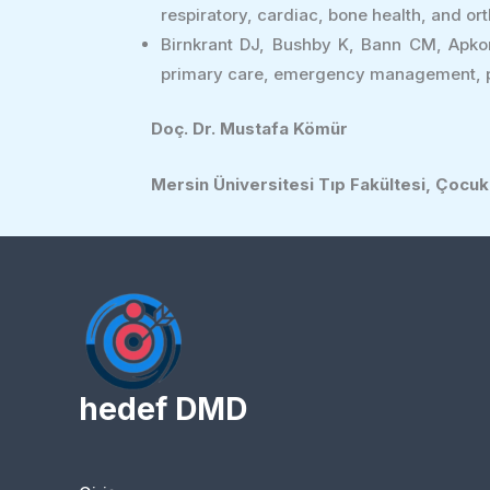
respiratory, cardiac, bone health, and o
Birnkrant DJ, Bushby K, Bann CM, Apko
primary care, emergency management, psyc
Doç. Dr. Mustafa Kömür
Mersin Üniversitesi Tıp Fakültesi, Çocuk
hedef DMD