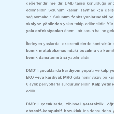
değerlendirilmelidir. DMD tanısı konulduğu an
edilmelidir. Solunum kasları zayıfladıkça gel
sağlanmalıdır.
Solunum fonksiyonlarındaki bo
skolyoz yönünden
yakın takip edilmelidir.
Yür
yolu enfeksiyonları
önemli bir sorun haline gel
İlerleyen yaşlarda, ekstremitelerde kontraktürl
kemik metabolizmasındaki bozulma
ve
kemi
kemik dansitometrisi
yapılmalıdır.
DMD’li çocuklarda kardiyomiyopati
ve
kalp ye
EKO
veya
kardiyak MRG
gibi noninvaziv bir ka
6 aylık periyotlarla sürdürülmelidir.
Kalp yetmez
edilir.
DMD’li çocuklarda
,
zihinsel yetersizlik
,
öğ
obsesif-kompulsif bozukluk
insidansı daha y