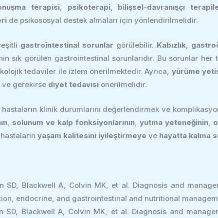
onuşma terapisi
,
psikoterapi
,
bilişsel-davranışçı terapil
ri
de psikososyal destek almaları için yönlendirilmelidir.
eşitli
gastrointestinal sorunlar
görülebilir.
Kabızlık
,
gastro
n sık görülen gastrointestinal sorunlarıdır. Bu sorunlar her t
olojik tedaviler ile izlem önerilmektedir. Ayrıca,
yürüme yeti
ve gerekirse
diyet tedavisi
önerilmelidir.
, hastaların klinik durumlarını değerlendirmek ve komplikasyo
ın
,
solunum ve kalp fonksiyonlarının
,
yutma yeteneğinin
,
o
 hastaların
yaşam kalitesini iyileştirmeye
ve
hayatta kalma s
n SD, Blackwell A, Colvin MK, et al. Diagnosis and manage
ion, endocrine, and gastrointestinal and nutritional manageme
n SD, Blackwell A, Colvin MK, et al. Diagnosis and manage