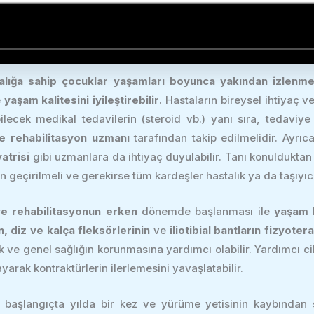
alığa sahip çocuklar yaşamları boyunca yakından izlenmel
e
yaşam kalitesini iyileştirebilir
. Hastaların bireysel ihtiyaç 
ilecek medikal tedavilerin (steroid vb.) yanı sıra, tedaviy
 ve rehabilitasyon uzmanı
tarafından takip edilmelidir. Ayrı
atrisi
gibi uzmanlara da ihtiyaç duyulabilir. Tanı konulduktan 
 geçirilmeli ve gerekirse tüm kardeşler hastalık ya da taşıyıc
 ve rehabilitasyonun erken
dönemde başlanması ile
yaşam k
n, diz ve kalça fleksörlerinin
ve
iliotibial bantların fizyoter
ik ve genel sağlığın korunmasına yardımcı olabilir. Yardımcı cih
yarak kontraktürlerin ilerlemesini yavaşlatabilir.
 başlangıçta yılda bir kez ve yürüme yetisinin kaybından