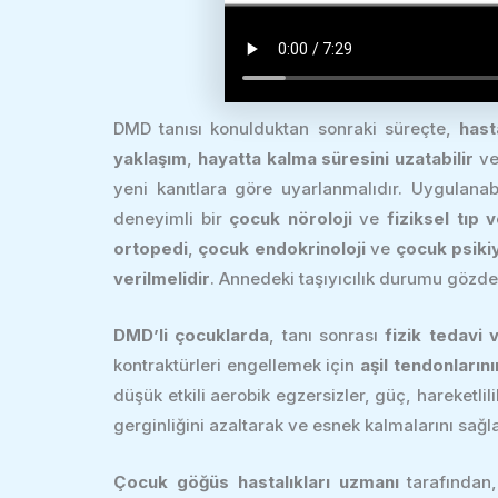
DMD tanısı konulduktan sonraki süreçte,
hast
yaklaşım
,
hayatta kalma süresini uzatabilir
v
yeni kanıtlara göre uyarlanmalıdır. Uygulanab
deneyimli bir
çocuk nöroloji
ve
fiziksel tıp
ortopedi
,
çocuk endokrinoloji
ve
çocuk psikiy
verilmelidir
. Annedeki taşıyıcılık durumu gözden
DMD’li çocuklarda
, tanı sonrası
fizik tedavi
kontraktürleri engellemek için
aşil tendonlarını
düşük etkili aerobik egzersizler, güç, hareketlil
gerginliğini azaltarak ve esnek kalmalarını sağla
Çocuk göğüs hastalıkları uzmanı
tarafından,