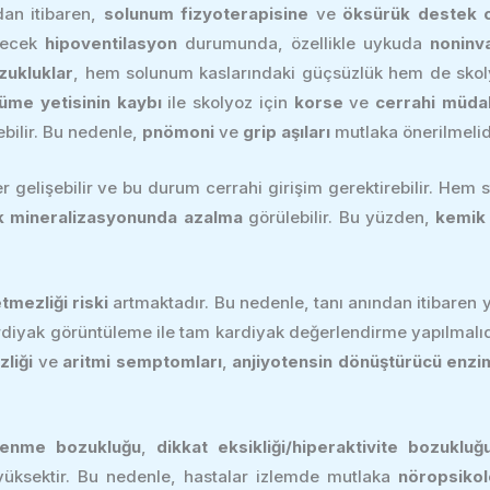
dan itibaren,
solunum fizyoterapisine
ve
öksürük destek c
işecek
hipoventilasyon
durumunda, özellikle uykuda
noninv
zukluklar
, hem solunum kaslarındaki güçsüzlük hem de skoly
üme yetisinin kaybı
ile skolyoz için
korse
ve
cerrahi müda
ebilir. Bu nedenle,
pnömoni
ve
grip aşıları
mutlaka önerilmelid
er gelişebilir ve bu durum cerrahi girişim gerektirebilir. Hem 
k mineralizasyonunda azalma
görülebilir. Bu yüzden,
kemik 
tmezliği riski
artmaktadır. Bu nedenle, tanı anından itibaren y
rdiyak görüntüleme ile tam kardiyak değerlendirme yapılmalıdır.
liği
ve
aritmi semptomları
,
anjiyotensin dönüştürücü enzim 
renme bozukluğu
,
dikkat eksikliği/hiperaktivite bozukluğ
üksektir. Bu nedenle, hastalar izlemde mutlaka
nöropsikol