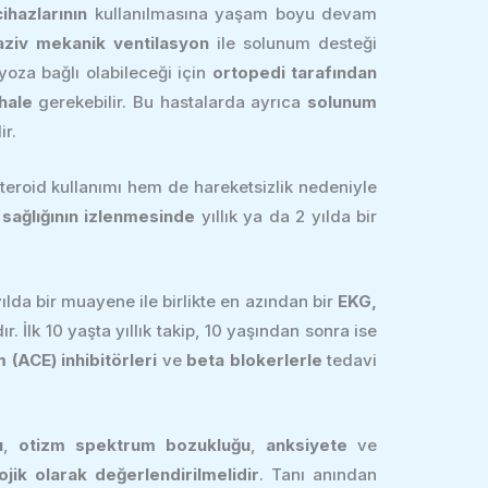
ihazlarının
kullanılmasına yaşam boyu devam
aziv mekanik ventilasyon
ile solunum desteği
oza bağlı olabileceği için
ortopedi tarafından
hale
gerekebilir. Bu hastalarda ayrıca
solunum
ir.
steroid kullanımı hem de hareketsizlik nedeniyle
sağlığının izlenmesinde
yıllık ya da 2 yılda bir
ılda bir muayene ile birlikte en azından bir
EKG,
 İlk 10 yaşta yıllık takip, 10 yaşından sonra ise
(ACE) inhibitörleri
ve
beta blokerlerle
tedavi
u
,
otizm spektrum bozukluğu
,
anksiyete
ve
ojik olarak değerlendirilmelidir
. Tanı anından