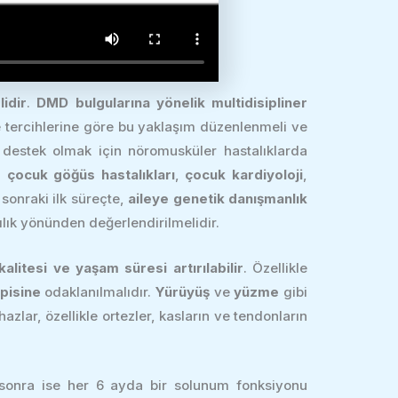
idir
.
DMD bulgularına yönelik multidisipliner
ve tercihlerine göre bu yaklaşım düzenlenmeli ve
e destek olmak için nöromusküler hastalıklarda
ca
çocuk göğüs hastalıkları
,
çocuk kardiyoloji
,
sonraki ilk süreçte,
aileye genetik danışmanlık
ılık yönünden değerlendirilmelidir.
alitesi ve yaşam süresi artırılabilir
. Özellikle
apisine
odaklanılmalıdır.
Yürüyüş
ve
yüzme
gibi
azlar, özellikle ortezler, kasların ve tendonların
 sonra ise her 6 ayda bir solunum fonksiyonu