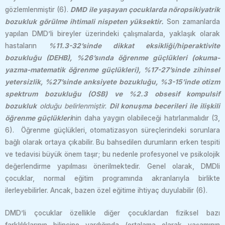
gözlemlenmiştir (6).
DMD ile yaşayan çocuklarda nöropsikiyatrik
bozukluk görülme ihtimali nispeten yüksektir.
Son zamanlarda
yapılan DMD’li bireyler üzerindeki çalışmalarda, yaklaşık olarak
hastaların
%11.3-32’sinde dikkat eksikliği/hiperaktivite
bozukluğu (DEHB), %26’sında öğrenme güçlükleri (okuma-
yazma-matematik öğrenme güçlükleri), %17-27’sinde zihinsel
yetersizlik, %27’sinde anksiyete bozukluğu, %3-15’inde otizm
spektrum bozukluğu (OSB) ve %2.3 obsesif kompulsif
bozukluk
olduğu belirlenmiştir.
Dil konuşma becerileri ile ilişkili
öğrenme güçlükleri
nin daha yaygın olabileceği hatırlanmalıdır (3,
6). Öğrenme güçlükleri, otomatizasyon süreçlerindeki sorunlara
bağlı olarak ortaya çıkabilir. Bu bahsedilen durumların erken tespiti
ve tedavisi büyük önem taşır; bu nedenle profesyonel ve psikolojik
değerlendirme yapılması önerilmektedir. Genel olarak, DMDli
çocuklar, normal eğitim programında akranlarıyla birlikte
ilerleyebilirler. Ancak, bazen özel eğitime ihtiyaç duyulabilir (6).
DMD’li çocuklar özellikle diğer çocuklardan fiziksel bazı