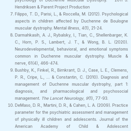
psychology of Duchenne Muscular Dystrophy. 2011 J.
Hendriksen & Parent Project Production
Filippo, T. D., Parisi, L., & Roccella, M. (2012). Psychological
aspects in children affected by Duchenne de Boulogne
muscular dystrophy. Mental illness, 4(1), 21-24.
Darmahkasih, A. J., Rybalsky, I., Tian, C., Shellenbarger, K.
C., Horn, P. S., Lambert, J. T., & Wong, B. L. (2020).
Neurodevelopmental, behavioral, and emotional symptoms
common in Duchenne muscular dystrophy. Muscle &
nerve, 61(4), 466-474.
Bushby, K., Finkel, R., Birnkrant, D. J., Case, L. E., Clemens,
P. R., Cripe, L., … & Constantin, C. (2010). Diagnosis and
management of Duchenne muscular dystrophy, part 1:
diagnosis, and pharmacological and psychosocial
management.
The Lancet Neurology
,
9
(1), 77-93.
DeMaso, D. R., Martini, D. R., & Cahen, L. A. (2009). Practice
parameter for the psychiatric assessment and management
of physically ill children and adolescents. Journal of the
American Academy of Child & Adolescent