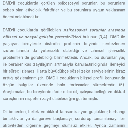
DMD’li çocuklarda görülen psikososyal sorunlar, bu sorunlara
sebep olan etiyolojik faktörler ve bu sorunlara uygun yaklaşımın
önemi anlatılacaktır.
DMD’li çocuklarda görülebilen
psikososyal sorunlar arasında
bilişsel ve sosyal gelişim yetersizlikleri
bulunur (3,4). DMD ile
yaşayan bireylerde distrofin proteinin beyinde sentezlenen
izoformlarında da yetersizlik olabildiği ve zihinsel işlevsellik
problemleri de görülebildiği bilinmektedir. Ancak, bu durumlar yaş
ile beraber kas zayıflığının artmasıyla karşılaştırıldığında, ilerleyici
bir süreç izlemez. Hatta büyüdükçe sözel zeka seviyelerinin biraz
arttığı gözlemlenmiştir. DMD’li çocukların bilişsel profili konusunda
özgün bulgular üzerinde hala tartışmalar sürmektedir (5).
Araştırmalar, bu bireylerde ifade edici dil, çalışma belleği ve dikkat
süreçlerinin nispeten zayıf olabileceğini göstermiştir.
Dil becerileri, bellek ve dikkat-konsantrasyon güçlükleri; herhangi
bir aktivite ya da göreve başlamayı, sürdürüp tamamlamayı, bir
aktiviteden diğerine geçmeyi olumsuz etkiler. Ayrıca zamanını