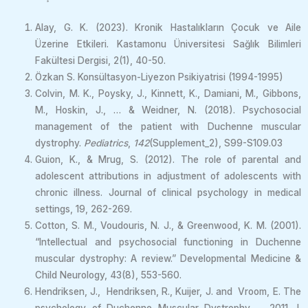
Alay, G. K. (2023). Kronik Hastalıkların Çocuk ve Aile
Üzerine Etkileri. Kastamonu Üniversitesi Sağlık Bilimleri
Fakültesi Dergisi, 2(1), 40-50.
Özkan S. Konsültasyon-Liyezon Psikiyatrisi (1994-1995)
Colvin, M. K., Poysky, J., Kinnett, K., Damiani, M., Gibbons,
M., Hoskin, J., … & Weidner, N. (2018). Psychosocial
management of the patient with Duchenne muscular
dystrophy.
Pediatrics
,
142
(Supplement_2), S99-S109.03
Guion, K., & Mrug, S. (2012). The role of parental and
adolescent attributions in adjustment of adolescents with
chronic illness. Journal of clinical psychology in medical
settings, 19, 262-269.
Cotton, S. M., Voudouris, N. J., & Greenwood, K. M. (2001).
“Intellectual and psychosocial functioning in Duchenne
muscular dystrophy: A review.” Developmental Medicine &
Child Neurology, 43(8), 553-560.
Hendriksen, J., Hendriksen, R., Kuijer, J. and Vroom, E. The