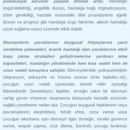
psikososyal sorunlar yaşama ihtimali artar.
Hastalığın
öngörülebilirliği, engellilik düzeyi, hastalığa bağlı stigmatizasyon,
izlem gerekliliği, hastalık sırasındaki tıbbi prosedürlerin ağırlık
düzeyi ve prognoz gibi hastalığa özgü faktörler, ailenin hastalığa
uyum sağlama süreci üzerinde etkili olabilir.
Ebeveynlerin çocuklarının duygusal ihtiyaçlarına yanıt
verebilme yetenekleri, kronik hastalığı olan çocuklarının etkili
başa çıkma stratejileri geliştirmelerine yardımcı olma
kapasiteleri, hastalığın yönetiminde hem kısa vadeli hem de
uzun vadeli sonuçlara sahiptir.
Ebeveynlerdeki psikopatolojinin
(depresyon, anksiyete ve travma sonrası stres tepkileri..vb),
çocuğun uzun vadeli uyumunda önemli roller oynadığı
bilinmektedir. Destekleyici tepkiler, örneğin sakin bir ebeveyn
varlığı güven ortamının oluşmasına dolayısıyla hastalık sürecinin
sağlıklı yönetimine neden olur. Çocuğun duygusal tepkilerinin veya
davranışlarının eleştirilmesi, tehdit etme, ceza verme veya
çocuğun sıkıntısına aşırı ebeveyn ilgisi (örneğin, sürekli güvence
verme, empati yapma, özür dileme, kontrolü çocuğa bırakma)