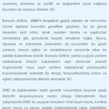
ayarlama, planlama ve yenilik ve değişimlere uyum sağlama
becerileri de olumsuz etkilenir (6).
Bununla birlikte,
DMD’li bireylerin güçlü yönleri
de mevcuttur.
Görsel algılama becerileri genellikle güçlüdür; bu da görsel
desenleri ayırt etme, eksik resimleri tanıma ve yapbozları
tamamlama gibi görevlerde başarılı olmalarını sağlar. Ayrıca,
öğrenme ve ezberleme yetenekleri de kuvvetlidir. Bu güçlü
yönlerin, bireyin eğitim ve rehabilitasyon sürecinde etkin bir
şekilde kullanılması önerilir. Bununla birlikte, yalnızca güçlü yönlere
odaklanarak bireyin kapasitesini aşırı derecede yüksek
öngörmemek veya zayıf yönlere odaklanarak potansiyelini
küçümsememek önemlidir. Bu denge, bireyselleştirilmiş tedavi ve
eğitim yaklaşımlarında dikkate alınmalıdır (6).
DMD ile ilişkilendirilen belirli genetik varyantların beyinde atipik
distrofin ekspresyonuna neden olduğu bilinmektedir. Bazı
çalışmalarda DMD ile yaşayan bireylerin total beyin hacmi, kortikal
beyin hacmi ve beyaz madde bağlantılarında sahip olabildikleri