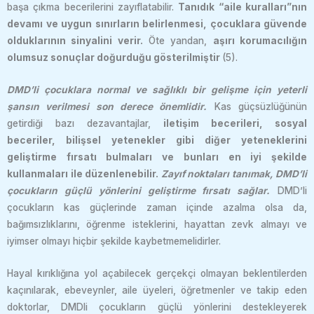
başa çıkma becerilerini zayıflatabilir.
Tanıdık “aile kuralları”nın
devamı ve uygun sınırların belirlenmesi, çocuklara güvende
olduklarının sinyalini verir.
Öte yandan,
aşırı korumacılığın
olumsuz sonuçlar doğurduğu gösterilmiştir
(5).
DMD’li çocuklara normal ve sağlıklı bir gelişme için yeterli
şansın verilmesi son derece önemlidir.
Kas güçsüzlüğünün
getirdiği bazı dezavantajlar,
iletişim becerileri, sosyal
beceriler, bilişsel yetenekler gibi diğer yeteneklerini
geliştirme fırsatı bulmaları ve bunları en iyi şekilde
kullanmaları ile düzenlenebilir.
Zayıf noktaları tanımak, DMD’li
çocukların güçlü yönlerini geliştirme fırsatı sağlar.
DMD’li
çocukların kas güçlerinde zaman içinde azalma olsa da,
bağımsızlıklarını, öğrenme isteklerini, hayattan zevk almayı ve
iyimser olmayı hiçbir şekilde kaybetmemelidirler.
Hayal kırıklığına yol açabilecek gerçekçi olmayan beklentilerden
kaçınılarak, ebeveynler, aile üyeleri, öğretmenler ve takip eden
doktorlar, DMDli çocukların güçlü yönlerini destekleyerek