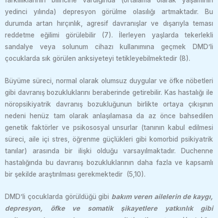
farklılıklarının bilincine vardığında (ortalama olarak yaşamının
yedinci yılında) depresyon görülme olasılığı artmaktadır. Bu
durumda artan hırçınlık, agresif davranışlar ve dışarıyla teması
reddetme eğilimi görülebilir (7). İlerleyen yaşlarda tekerlekli
sandalye veya solunum cihazı kullanımına geçmek DMD’li
çocuklarda sık görülen anksiyeteyi tetikleyebilmektedir (8).
Büyüme süreci, normal olarak olumsuz duygular ve öfke nöbetleri
gibi davranış bozukluklarını beraberinde getirebilir. Kas hastalığı ile
nöropsikiyatrik davranış bozukluğunun birlikte ortaya çıkışının
nedeni henüz tam olarak anlaşılamasa da az önce bahsedilen
genetik faktörler ve psikososyal unsurlar (tanının kabul edilmesi
süreci, aile içi stres, öğrenme güçlükleri gibi komorbid psikiyatrik
tanılar) arasında bir ilişki olduğu varsayılmaktadır. Duchenne
hastalığında bu davranış bozukluklarının daha fazla ve kapsamlı
bir şekilde araştırılması gerekmektedir (5,10).
DMD’li çocuklarda görüldüğü gibi
bakım veren ailelerin de kaygı,
depresyon, öfke ve somatik şikayetlere yatkınlık gibi